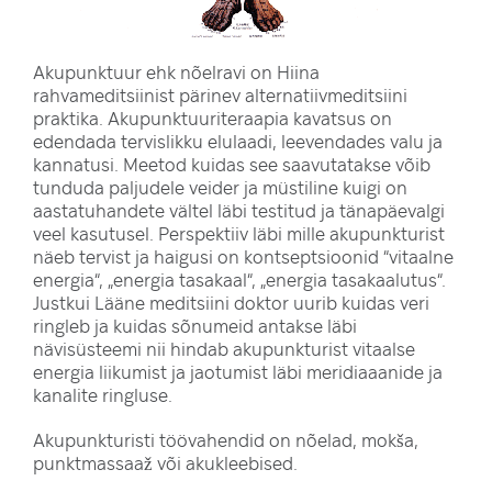
Akupunktuur ehk nõelravi on Hiina
rahvameditsiinist pärinev alternatiivmeditsiini
praktika. Akupunktuuriteraapia kavatsus on
edendada tervislikku elulaadi, leevendades valu ja
kannatusi. Meetod kuidas see saavutatakse võib
tunduda paljudele veider ja müstiline kuigi on
aastatuhandete vältel läbi testitud ja tänapäevalgi
veel kasutusel. Perspektiiv läbi mille akupunkturist
näeb tervist ja haigusi on kontseptsioonid “vitaalne
energia“, „energia tasakaal“, „energia tasakaalutus“.
Justkui Lääne meditsiini doktor uurib kuidas veri
ringleb ja kuidas sõnumeid antakse läbi
nävisüsteemi nii hindab akupunkturist vitaalse
energia liikumist ja jaotumist läbi meridiaaanide ja
kanalite ringluse.
Akupunkturisti töövahendid on nõelad, mokša,
punktmassaaž või akukleebised.