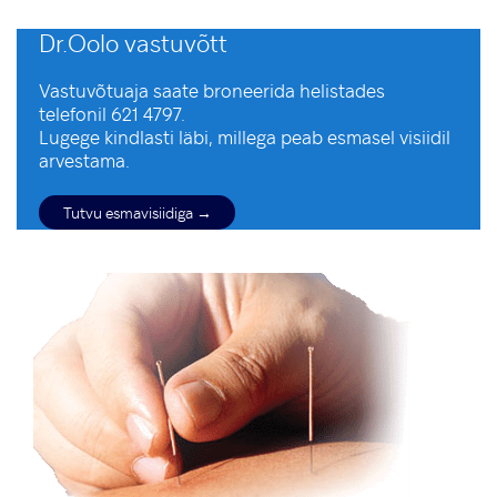
Dr.Oolo vastuvõtt
Vastuvõtuaja saate broneerida helistades
telefonil 621 4797.
Lugege kindlasti läbi, millega peab esmasel visiidil
arvestama.
Tutvu esmavisiidiga →