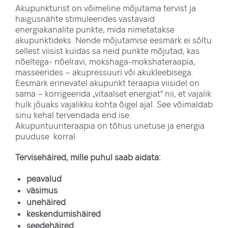
Akupunkturist on võimeline mõjutama tervist ja
haigusnähte stimuleerides vastavaid
energiakanalite punkte, mida nimetatakse
akupunktideks. Nende mõjutamise eesmärk ei sõltu
sellest viisist kuidas sa neid punkte mõjutad, kas
nõeltega- nõelravi, mokshaga-mokshateraapia,
masseerides – akupressuuri või akukleebisega.
Eesmärk erinevatel akupunkt teraapia viisidel on
sama – korrigeerida „vitaalset energiat“ nii, et vajalik
hulk jõuaks vajalikku kohta õigel ajal. See võimaldab
sinu kehal tervendada end ise.
Akupuntuuriteraapia on tõhus unetuse ja energia
puuduse korral.
Tervisehäired, mille puhul saab aidata:
peavalud
väsimus
unehäired
keskendumishäired
seedehäired