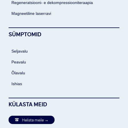
Regeneratsiooni- e dekompressiooniteraapia
Magneetiline laserravi
SÜMPTOMID
Seljavalu
Peavalu
Õlavalu
Ishias
KÜLASTA MEID

Helista meile →