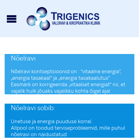
Nõelravi
Nõelravi kontseptsioonid on : “vitaalne energia“,
„energia tasakaal“ ja „energia tasakaalutus“
Eesmärk on korrigeerida „vitaalset energiat“ nii, et
vajalik hulk jõuaks vajalikku kohta õigel ajal.
Nõelravi sobib:
Unetuse ja energia puuduse korral.
Allpool on toodud terviseprobleemid, mille puhul
nõelravi on näidustatud