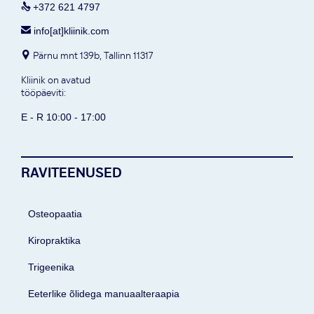

+372 621 4797

info[at]kliinik.com
Pärnu mnt 139b, Tallinn 11317

Kliinik on avatud
tööpäeviti:
E - R 10:00 - 17:00
RAVITEENUSED
Osteopaatia
Kiropraktika
Trigeenika
Eeterlike õlidega manuaalteraapia